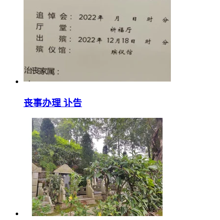
丧事办理 讣告