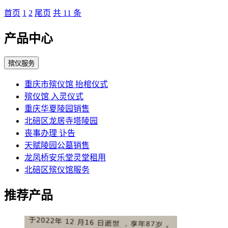
首页
1
2
尾页
共 11 条
产品中心
殡仪服务
重庆市殡仪馆 抬棺仪式
殡仪馆 入灵仪式
重庆华夏陵园销售
北碚区龙居寺塔陵园
丧事办理 讣告
天赋陵园公墓销售
龙凤桥安乐堂灵堂租用
北碚区殡仪馆服务
推荐产品