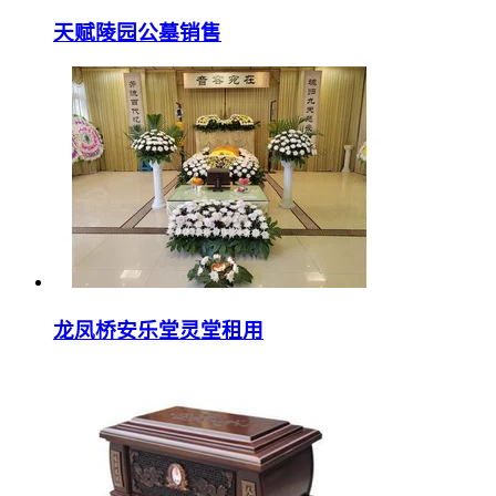
天赋陵园公墓销售
龙凤桥安乐堂灵堂租用