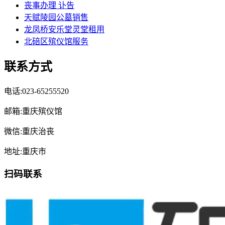
丧事办理 讣告
天赋陵园公墓销售
龙凤桥安乐堂灵堂租用
北碚区殡仪馆服务
联系方式
电话:023-65255520
邮箱:重庆殡仪馆
微信:重庆治丧
地址:重庆市
扫码联系