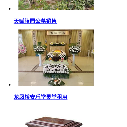
天赋陵园公墓销售
龙凤桥安乐堂灵堂租用