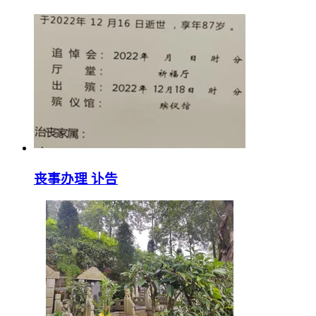
丧事办理 讣告