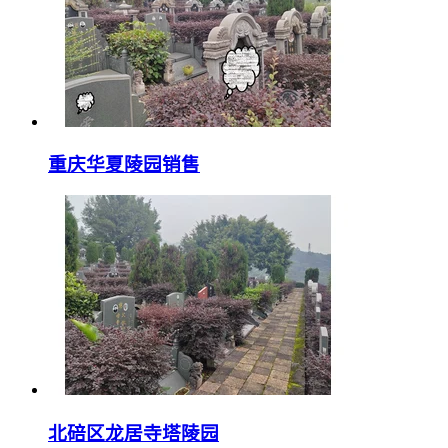
重庆华夏陵园销售
北碚区龙居寺塔陵园