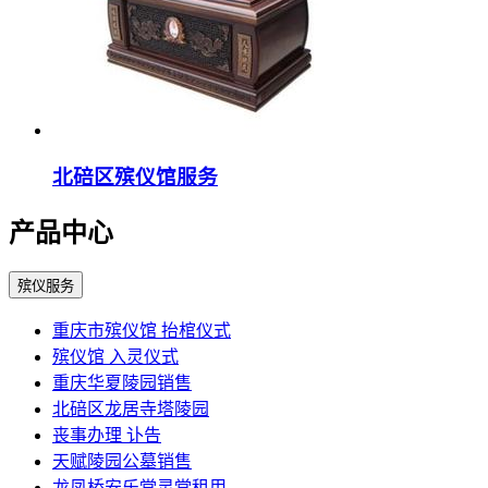
北碚区殡仪馆服务
产品中心
殡仪服务
重庆市殡仪馆 抬棺仪式
殡仪馆 入灵仪式
重庆华夏陵园销售
北碚区龙居寺塔陵园
丧事办理 讣告
天赋陵园公墓销售
龙凤桥安乐堂灵堂租用