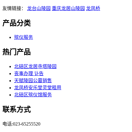
友情链接：
龙台山陵园
重庆龙居山陵园
龙凤桥
产品分类
殡仪服务
热门产品
北碚区龙居寺塔陵园
丧事办理 讣告
天赋陵园公墓销售
龙凤桥安乐堂灵堂租用
北碚区殡仪馆服务
联系方式
电话:023-65255520