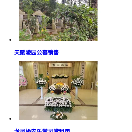
天赋陵园公墓销售
龙凤桥安乐堂灵堂租用