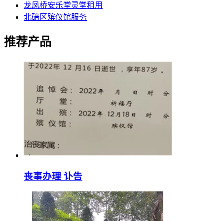
龙凤桥安乐堂灵堂租用
北碚区殡仪馆服务
推荐产品
丧事办理 讣告