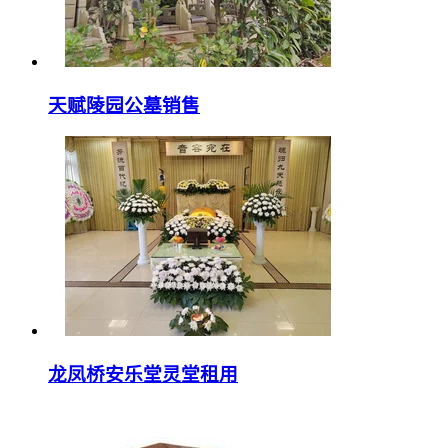
天赋陵园公墓销售
龙凤桥安乐堂灵堂租用