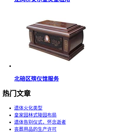
北碚区殡仪馆服务
热门文章
遗体火化类型
皇家园林式陵园布局
遗体告别仪式，怀念逝者
丧葬用品的生产许可