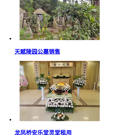
天赋陵园公墓销售
龙凤桥安乐堂灵堂租用