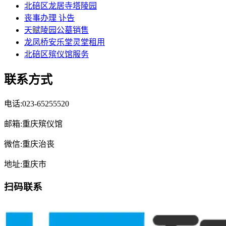
北碚区龙居寺塔陵园
丧事办理 讣告
天赋陵园公墓销售
龙凤桥安乐堂灵堂租用
北碚区殡仪馆服务
联系方式
电话:023-65255520
邮箱:重庆殡仪馆
微信:重庆治丧
地址:重庆市
扫码联系