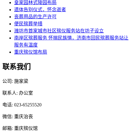
皇家园林式陵园布局
遗体告别仪式，怀念逝者
丧葬用品的生产许可
便民殡葬举措
潍坊市首家城市社区殡仪服务站在坊子设立
南岸区殡葬服务 怀揣民族情，济南市回民殡葬服务站让
服务有温度
重庆殡仪馆布局
联系我们
公司: 施家梁
联系人: 办公室
电话: 023-65255520
微信: 重庆治丧
邮箱: 重庆殡仪馆