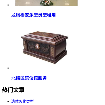
龙凤桥安乐堂灵堂租用
北碚区殡仪馆服务
热门文章
遗体火化类型